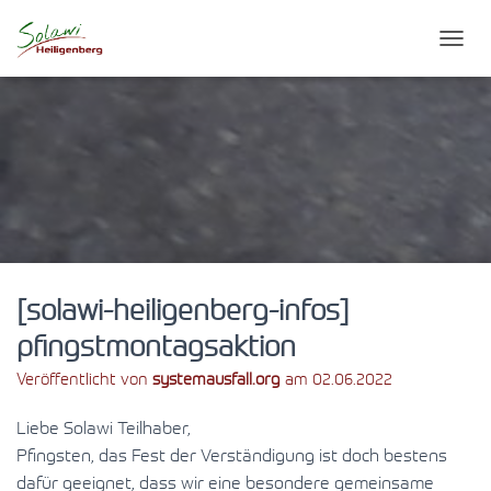
N
A
V
I
G
A
T
I
O
N
U
M
S
[solawi-heiligenberg-infos]
C
pfingstmontagsaktion
H
A
Veröffentlicht von
systemausfall.org
am
02.06.2022
L
T
Liebe Solawi Teilhaber,
E
N
Pfingsten, das Fest der Verständigung ist doch bestens
dafür geeignet, dass wir eine besondere gemeinsame