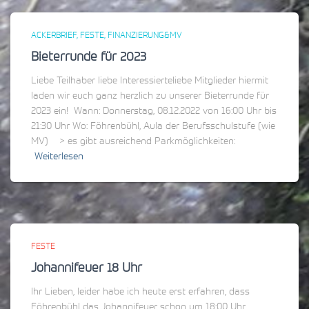
ACKERBRIEF
FESTE
FINANZIERUNG&MV
Bieterrunde für 2023
Liebe Teilhaber liebe Interessierteliebe Mitglieder hiermit
laden wir euch ganz herzlich zu unserer Bieterrunde für
2023 ein! Wann: Donnerstag, 08.12.2022 von 16:00 Uhr bis
21:30 Uhr Wo: Föhrenbühl, Aula der Berufsschulstufe (wie
MV) > es gibt ausreichend Parkmöglichkeiten:
Weiterlesen
FESTE
Johannifeuer 18 Uhr
Ihr Lieben, leider habe ich heute erst erfahren, dass
Föhrenbühl das Johannifeuer schon um 18:00 Uhr