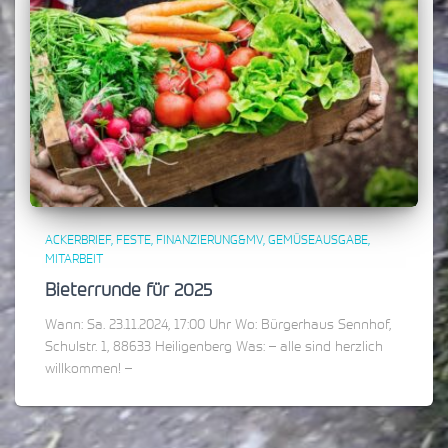
ACKERBRIEF
FESTE
FINANZIERUNG&MV
GEMÜSEAUSGABE
MITARBEIT
Bieterrunde für 2025
Wann: Sa. 23.11.2024, 17:00 Uhr Wo: Bürgerhaus Sennhof,
Schulstr. 1, 88633 Heiligenberg Was: – alle sind herzlich
willkommen! –