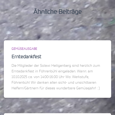
Ähnliche Beiträge
GEMÜSEAUSGABE
Erntedankfest
Die Mitglieder der Solawi Heiligenberg sind herzlich zum
Erntedankfest in Föhrenbühl eingeladen. Wann: am
10.10.2025 ca. von 14:00-16:00 Uhr Wo: Werkstufe,
Föhrenbühl Wir danken allen sicht- und unsichtbaren
Helfern/Gärtnern für dieses wunderbare Gemüsejahr! : )