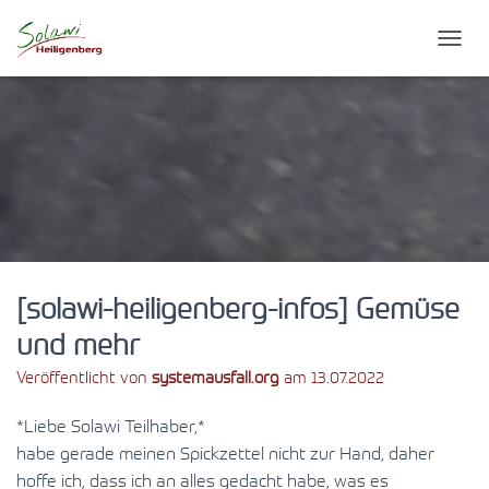
N
A
V
I
G
A
T
I
O
N
U
M
S
[solawi-heiligenberg-infos] Gemüse
C
und mehr
H
A
Veröffentlicht von
systemausfall.org
am
13.07.2022
L
T
*Liebe Solawi Teilhaber,*
E
N
habe gerade meinen Spickzettel nicht zur Hand, daher
hoffe ich, dass ich an alles gedacht habe, was es