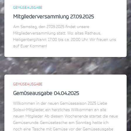
GEMÜSEAUSGABE
Mitgliederversammlung 27.09.2025
Am Samstag, den 27.09.2025 findet unsere
Mitgliederversammlung statt. Wo: altes Rathaus,
HeiligenbergWann: 17:00 bis ca. 20:00 Uhr. Wir freuen uns
auf Euer Kommen!
GEMÜSEAUSGABE
Gemüseausgabe 04.04.2025
Willkommen in der neuen Gemüsesaison 2025 Liebe
Solawi-Mitglieder, ein herzliches Willkommen an alle
neuen Mitglieder. Ab diesem Wochenende startet die neue
Gemüserunde. Gemüsetasche: am Sonntag hatte ich
noch eine Tasche mit Gemüse vor der Gemüseausgabe