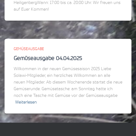
HeiligenbergWann: 17:00 bis ca. 20:00 Uhr. Wir freuen uns
auf Euer Kommen!
GEMÜSEAUSGABE
Gemüseausgabe 04.04.2025
Willkommen in der neuen Gemüsesaison 2025 Liebe
Solawi-Mitglieder, ein herzliches Willkommen an alle
neuen Mitglieder. Ab diesem Wochenende startet die neue
Gemüserunde. Gemüsetasche: am Sonntag hatte ich
noch eine Tasche mit Gemüse vor der Gemüseausgabe
Weiterlesen