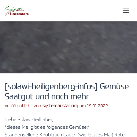
N
A
V
I
G
A
T
I
O
N
U
M
S
[solawi-heiligenberg-infos] Gemüse
C
Saatgut und noch mehr
H
A
Veröffentlicht von
systemausfall.org
am
19.01.2022
L
T
Liebe Solawi-Teilhaber,
E
N
*dieses Mal gibt es folgendes Gemüse:*
Stangensellerie Knoblauch Lauch (wie letztes Mal) Rote